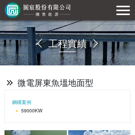
工程實績
微電屏東魚塭地面型
鋼構案例
59000KW
●