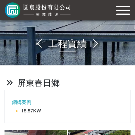
工程實績
屏東春日鄉
鋼構案例
18.87KW
●