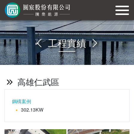
工程實績
高雄仁武區
鋼構案例
302.13KW
●